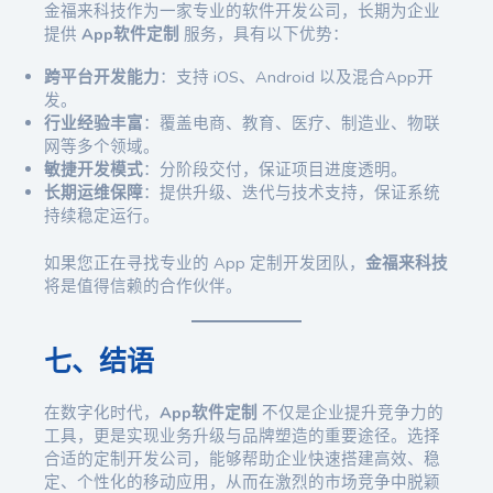
金福来科技作为一家专业的软件开发公司，长期为企业
提供
App软件定制
服务，具有以下优势：
跨平台开发能力
：支持 iOS、Android 以及混合App开
发。
行业经验丰富
：覆盖电商、教育、医疗、制造业、物联
网等多个领域。
敏捷开发模式
：分阶段交付，保证项目进度透明。
长期运维保障
：提供升级、迭代与技术支持，保证系统
持续稳定运行。
如果您正在寻找专业的 App 定制开发团队，
金福来科技
将是值得信赖的合作伙伴。
七、结语
在数字化时代，
App软件定制
不仅是企业提升竞争力的
工具，更是实现业务升级与品牌塑造的重要途径。选择
合适的定制开发公司，能够帮助企业快速搭建高效、稳
定、个性化的移动应用，从而在激烈的市场竞争中脱颖