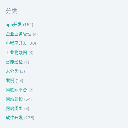
分类
app开发
(152)
企业业务管理
(4)
小程序开发
(30)
工业物联网
(3)
智能巡检
(1)
未分类
(3)
案例
(14)
物联网平台
(2)
网站建设
(64)
网站类型
(4)
软件开发
(278)