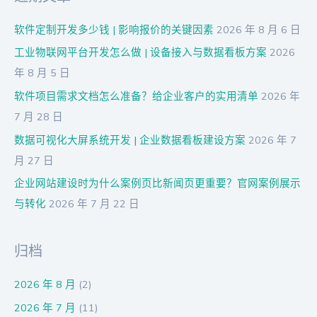
软件定制开发多少钱 | 影响报价的关键因素
2026 年 8 月 6 日
工业物联网平台开发怎么做 | 设备接入与数据看板方案
2026
年 8 月 5 日
软件项目需求文档怎么准备？给企业客户的实用清单
2026 年
7 月 28 日
数据可视化大屏系统开发 | 企业数据看板建设方案
2026 年 7
月 27 日
企业网站建设时为什么案例页比新闻页更重要？官网案例展示
与转化
2026 年 7 月 22 日
归档
2026 年 8 月
(2)
2026 年 7 月
(11)