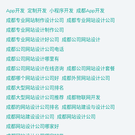
App开发
定制开发
小程序开发
成都App开发
成都专业网站制作设计公司
成都专业网站设计公司
成都专业网站设计制作公司
成都专业网站设计好公司
成都公司网站设计
成都公司网站设计公司电话
成都公司网站设计哪里有
成都公司网站设计在线咨询
成都公司网站设计套餐
成都哪个网站设计公司好
成都外贸网站设计公司
成都大型网站设计公司排名
成都大型网站设计公司推荐
成都物联网开发
成都的网站设计公司排名
成都网站建设与设计公司
成都网站建设设计公司
成都网站设计公司
成都网站设计公司哪家好