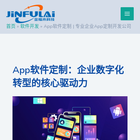
跳
Post
Main
至
navigation
内
Men
容
首页
软件开发
App软件定制 | 专业企业App定制开发公司
App软件定制：企业数字化
转型的核心驱动力