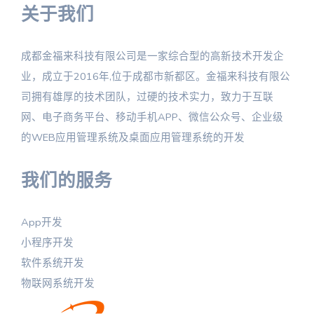
关于我们
成都金福来科技有限公司是一家综合型的高新技术开发企
业，成立于2016年,位于成都市新都区。金福来科技有限公
司拥有雄厚的技术团队，过硬的技术实力，致力于互联
网、电子商务平台、移动手机APP、微信公众号、企业级
的WEB应用管理系统及桌面应用管理系统的开发
我们的服务
App开发
小程序开发
软件系统开发
物联网系统开发