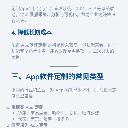
定制App往往会与后台管理系统、CRM、ERP 等系统联
动，实现
数据采集、分析与可视化
，帮助企业更好地进
行决策。
4. 降低长期成本
虽然
App软件定制
的初始投入较高，但长期来看，由于
功能完全贴合业务，能减少反复更换软件、二次开发的
费用。
三、App软件定制的常见类型
不同的行业和企业，对 App 的功能诉求不同。常见的定
制类型包括：
电商类 App 定制
功能：商品展示、购物车、支付、物流跟踪
代表：京东、淘宝、拼多多
教育培训 App 定制