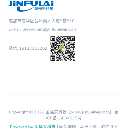
成都市成华区台州商人大厦9楼910
E-mail: diaoyuhang@jinfulaikeji.com
微信: 18123313202
Copyright © 2026 金福来科技【www.jinfulaikeji.com】
蜀
ICP备16034035号
Powered by 金福来科技
| 网站地图 | 承接业务：软件开发