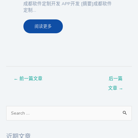
成都软件定制开发 APP开发 [摘要]成都软件
定制…
阅读更多
←
前一篇文章
后一篇
文章
→
搜
索
：
近期文章