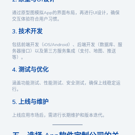
通过原型图模拟App的界面布局，再进行UI设计，确保
交互体验符合用户习惯。
3. 技术开发
包括前端开发（iOS/Android）、后端开发（数据库、服
务器接口）以及第三方服务集成（支付、地图、推送
等）。
4. 测试与优化
涵盖功能测试、性能测试、安全测试，确保上线稳定运
行。
5. 上线与维护
上线应用市场后，需进行长期维护和版本迭代。