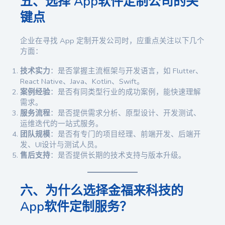
五、选择 App软件定制公司的关
键点
企业在寻找 App 定制开发公司时，应重点关注以下几个
方面：
技术实力
：是否掌握主流框架与开发语言，如 Flutter、
React Native、Java、Kotlin、Swift。
案例经验
：是否有同类型行业的成功案例，能快速理解
需求。
服务流程
：是否提供需求分析、原型设计、开发测试、
运维迭代的一站式服务。
团队规模
：是否有专门的项目经理、前端开发、后端开
发、UI设计与测试人员。
售后支持
：是否提供长期的技术支持与版本升级。
六、为什么选择金福来科技的
App软件定制服务？