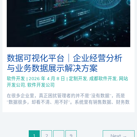
数据可视化平台｜企业经营分析
与业务数据展示解决方案
软件开发
|
2026 年 4 月 8 日
|
定制开发
,
成都软件开发
,
网站
开发公司
,
软件开发公司
在很多企业里，真正困扰管理者的并不是“没有数据”，而是
“数据很多，却看不清、用不好”。系统里有销售数据、财务数
1
2
…
9
Next
→