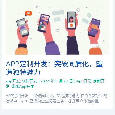
APP定制开发：突破同质化，塑
造独特魅力
app开发
,
软件开发
|
2024 年 8 月 22 日
|
App开发
,
定制开
发
,
成都App开发
APP定制开发： 突破同质化，塑造独特魅力 在当今数字化的
浪潮中，APP 已成为企业拓展业务、提升用户体验的重