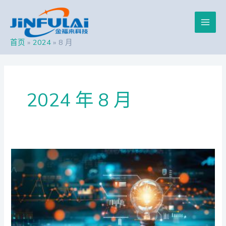
跳
Post
Main
至
pagination
内
Men
容
首页
2024
8 月
2024 年 8 月