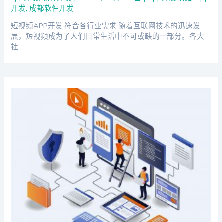
开发
,
成都软件开发
短视频APP开发 符合各行业需求 随着互联网技术的迅速发
展，短视频成为了人们日常生活中不可或缺的一部分。各大
社