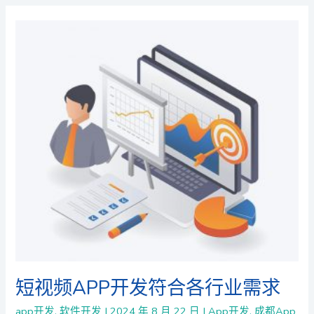
短视频APP开发符合各行业需求
app开发
,
软件开发
|
2024 年 8 月 22 日
|
App开发
,
成都App