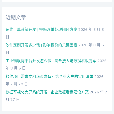
：
近期文章
运维工单系统开发 | 报修派单处理闭环方案
2026 年 8 月 8
日
软件定制开发多少钱 | 影响报价的关键因素
2026 年 8 月 6
日
工业物联网平台开发怎么做 | 设备接入与数据看板方案
2026
年 8 月 5 日
软件项目需求文档怎么准备？给企业客户的实用清单
2026
年 7 月 28 日
数据可视化大屏系统开发 | 企业数据看板建设方案
2026 年 7
月 27 日