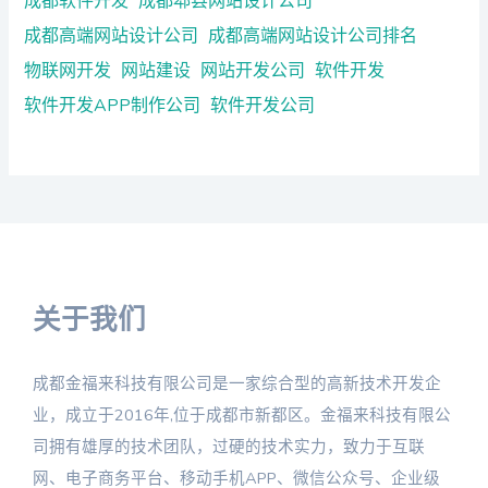
成都软件开发
成都郫县网站设计公司
成都高端网站设计公司
成都高端网站设计公司排名
物联网开发
网站建设
网站开发公司
软件开发
软件开发APP制作公司
软件开发公司
关于我们
成都金福来科技有限公司是一家综合型的高新技术开发企
业，成立于2016年,位于成都市新都区。金福来科技有限公
司拥有雄厚的技术团队，过硬的技术实力，致力于互联
网、电子商务平台、移动手机APP、微信公众号、企业级