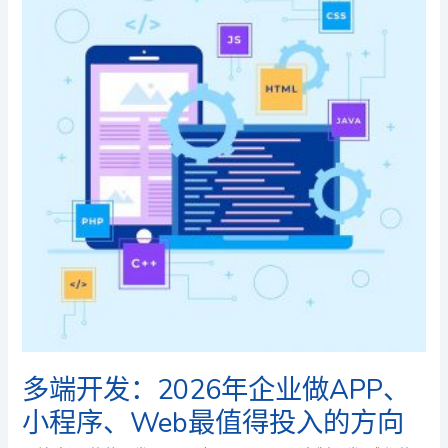
多端开发：2026年企业做APP、
小程序、Web最值得投入的方向