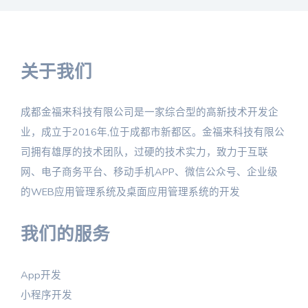
关于我们
成都金福来科技有限公司是一家综合型的高新技术开发企
业，成立于2016年,位于成都市新都区。金福来科技有限公
司拥有雄厚的技术团队，过硬的技术实力，致力于互联
网、电子商务平台、移动手机APP、微信公众号、企业级
的WEB应用管理系统及桌面应用管理系统的开发
我们的服务
App开发
小程序开发