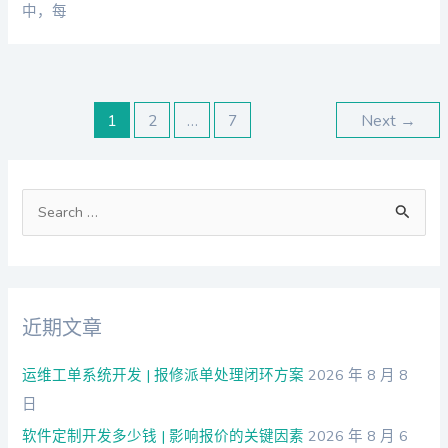
中，每
1
2
…
7
Next
→
搜
索
：
近期文章
运维工单系统开发 | 报修派单处理闭环方案
2026 年 8 月 8
日
软件定制开发多少钱 | 影响报价的关键因素
2026 年 8 月 6