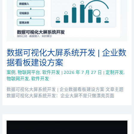
数据可视化大屏系统开发 | 企业数
据看板建设方案
案例
,
物联网平台
,
软件开发
|
2026 年 7 月 27 日
|
定制开发
,
物联网开发
,
软件开发
数据可视化大屏系统开发 | 企业数据看板建设方案 文章主题
数据可视化大屏系统开发：企业大屏不是只做漂亮页面