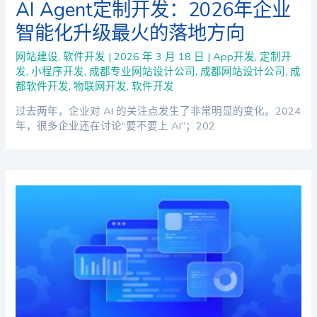
AI Agent定制开发：2026年企业
智能化升级最火的落地方向
网站建设
,
软件开发
|
2026 年 3 月 18 日
|
App开发
,
定制开
发
,
小程序开发
,
成都专业网站设计公司
,
成都网站设计公司
,
成
都软件开发
,
物联网开发
,
软件开发
过去两年，企业对 AI 的关注点发生了非常明显的变化。2024
年，很多企业还在讨论“要不要上 AI”；202