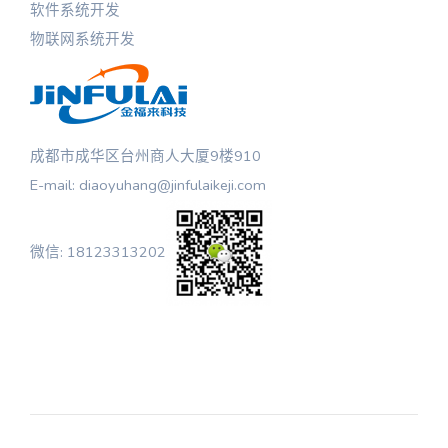
软件系统开发
物联网系统开发
成都市成华区台州商人大厦9楼910
E-mail: diaoyuhang@jinfulaikeji.com
微信: 18123313202