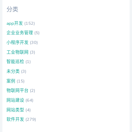
分类
app开发
(152)
企业业务管理
(5)
小程序开发
(30)
工业物联网
(3)
智能巡检
(1)
未分类
(3)
案例
(15)
物联网平台
(2)
网站建设
(64)
网站类型
(4)
软件开发
(279)