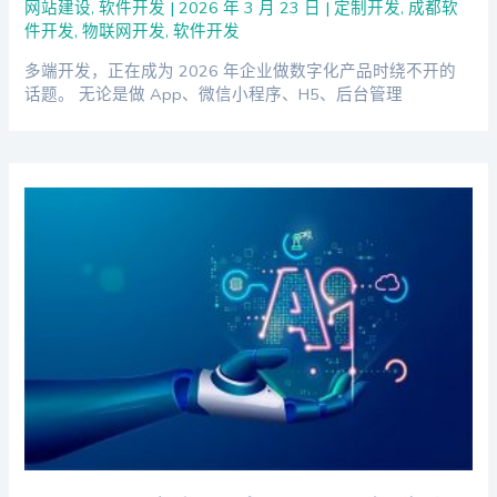
网站建设
,
软件开发
|
2026 年 3 月 23 日
|
定制开发
,
成都软
件开发
,
物联网开发
,
软件开发
多端开发，正在成为 2026 年企业做数字化产品时绕不开的
话题。 无论是做 App、微信小程序、H5、后台管理