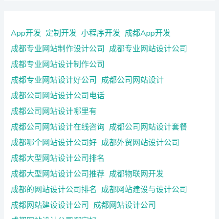
App开发
定制开发
小程序开发
成都App开发
成都专业网站制作设计公司
成都专业网站设计公司
成都专业网站设计制作公司
成都专业网站设计好公司
成都公司网站设计
成都公司网站设计公司电话
成都公司网站设计哪里有
成都公司网站设计在线咨询
成都公司网站设计套餐
成都哪个网站设计公司好
成都外贸网站设计公司
成都大型网站设计公司排名
成都大型网站设计公司推荐
成都物联网开发
成都的网站设计公司排名
成都网站建设与设计公司
成都网站建设设计公司
成都网站设计公司