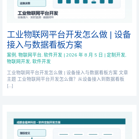
工业物联网平台开发怎么做 | 设备
接入与数据看板方案
案例
,
物联网平台
,
软件开发
|
2026 年 8 月 5 日
|
定制开发
,
物联网开发
,
软件开发
工业物联网平台开发怎么做 | 设备接入与数据看板方案 文章
主题 工业物联网平台开发怎么做？从设备接入到数据看板
[…]