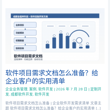
软件项目需求文档怎么准备？给
企业客户的实用清单
企业业务管理
,
案例
,
软件开发
|
2026 年 7 月 28 日
|
定制开
发
,
成都软件开发
,
软件开发
软件项目需求文档怎么准备 | 企业软件开发需求清单 文章主
题 软件项目需求文档怎么准备？给企业客户的实用清单 […]