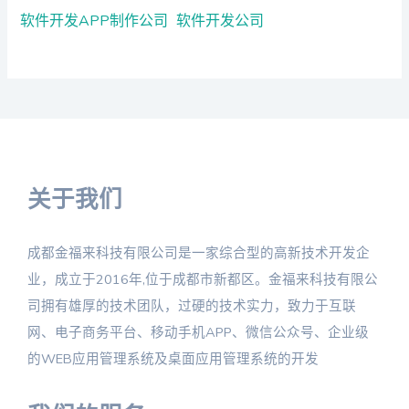
软件开发APP制作公司
软件开发公司
关于我们
成都金福来科技有限公司是一家综合型的高新技术开发企
业，成立于2016年,位于成都市新都区。金福来科技有限公
司拥有雄厚的技术团队，过硬的技术实力，致力于互联
网、电子商务平台、移动手机APP、微信公众号、企业级
的WEB应用管理系统及桌面应用管理系统的开发