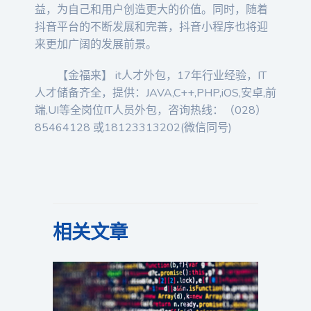
益，为自己和用户创造更大的价值。同时，随着
抖音平台的不断发展和完善，抖音小程序也将迎
来更加广阔的发展前景。
【金福来】 it人才外包，17年行业经验，IT
人才储备齐全，提供：JAVA,C++,PHP,iOS,安卓,前
端,UI等全岗位IT人员外包，咨询热线：（028）
85464128 或18123313202(微信同号)
相关文章