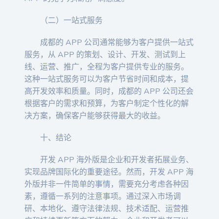
（二）一站式服务
成都的 APP 公司通常能够为客户提供一站式
服务，从 APP 的策划、设计、开发、测试到上
线、运营、推广，全程为客户提供专业的服务。
这种一站式服务可以为客户节省时间和成本，提
高开发效率和质量。同时，成都的 APP 公司还会
根据客户的需求和预算，为客户制定个性化的解
决方案，确保客户能够获得最大的收益。
十、结论
开发 APP 海外版是企业和开发者拓展业务、
实现品牌国际化的重要途径。然而，开发 APP 海
外版并非一件简单的事情，需要充分考虑各种因
素，遵循一系列的注意事项。通过深入市场调
研、本地化、遵守法律法规、技术适配、运营推