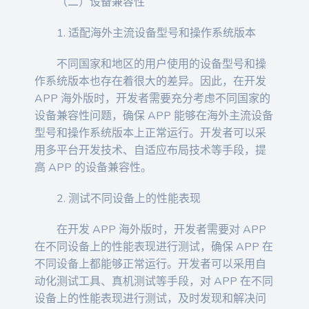
（二）设备兼容性
1. 适配海外主流设备型号和操作系统版本
不同国家和地区的用户使用的设备型号和操
作系统版本也存在着很大的差异。因此，在开发
APP 海外版时，开发者需要充分考虑不同国家的
设备兼容性问题，确保 APP 能够在海外主流设备
型号和操作系统版本上正常运行。开发者可以采
用多平台开发技术、自适应布局技术等手段，提
高 APP 的设备兼容性。
2. 测试不同设备上的性能表现
在开发 APP 海外版时，开发者需要对 APP
在不同设备上的性能表现进行测试，确保 APP 在
不同设备上都能够正常运行。开发者可以采用自
动化测试工具、真机测试等手段，对 APP 在不同
设备上的性能表现进行测试，及时发现和解决问