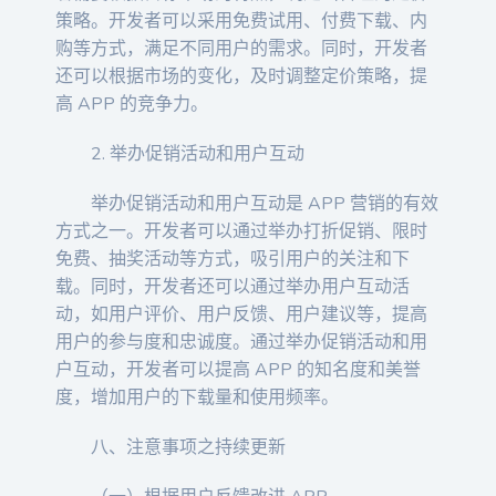
策略。开发者可以采用免费试用、付费下载、内
购等方式，满足不同用户的需求。同时，开发者
还可以根据市场的变化，及时调整定价策略，提
高 APP 的竞争力。
2. 举办促销活动和用户互动
举办促销活动和用户互动是 APP 营销的有效
方式之一。开发者可以通过举办打折促销、限时
免费、抽奖活动等方式，吸引用户的关注和下
载。同时，开发者还可以通过举办用户互动活
动，如用户评价、用户反馈、用户建议等，提高
用户的参与度和忠诚度。通过举办促销活动和用
户互动，开发者可以提高 APP 的知名度和美誉
度，增加用户的下载量和使用频率。
八、注意事项之持续更新