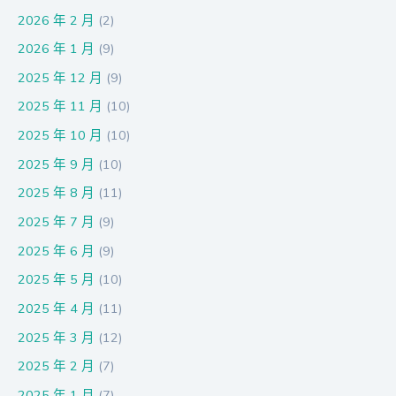
2026 年 2 月
(2)
2026 年 1 月
(9)
2025 年 12 月
(9)
2025 年 11 月
(10)
2025 年 10 月
(10)
2025 年 9 月
(10)
2025 年 8 月
(11)
2025 年 7 月
(9)
2025 年 6 月
(9)
2025 年 5 月
(10)
2025 年 4 月
(11)
2025 年 3 月
(12)
2025 年 2 月
(7)
2025 年 1 月
(7)