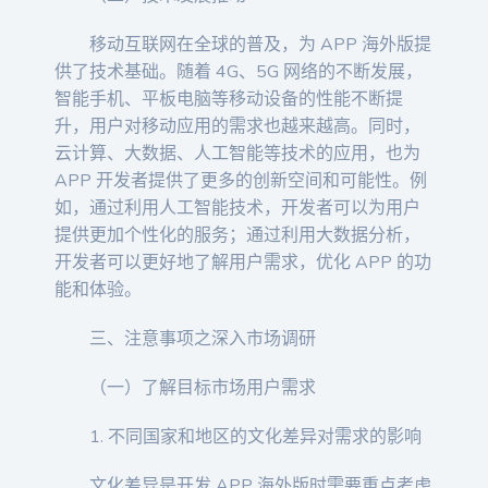
移动互联网在全球的普及，为 APP 海外版提
供了技术基础。随着 4G、5G 网络的不断发展，
智能手机、平板电脑等移动设备的性能不断提
升，用户对移动应用的需求也越来越高。同时，
云计算、大数据、人工智能等技术的应用，也为
APP 开发者提供了更多的创新空间和可能性。例
如，通过利用人工智能技术，开发者可以为用户
提供更加个性化的服务；通过利用大数据分析，
开发者可以更好地了解用户需求，优化 APP 的功
能和体验。
三、注意事项之深入市场调研
（一）了解目标市场用户需求
1. 不同国家和地区的文化差异对需求的影响
文化差异是开发 APP 海外版时需要重点考虑