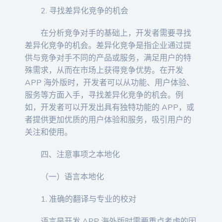
2. 寻找差异化竞争的机会
在分析竞争对手的基础上，开发者需要寻找
差异化竞争的机会。差异化竞争是指企业通过提
供与竞争对手不同的产品或服务，满足用户的特
殊需求，从而在市场上获得竞争优势。在开发
APP 海外版时，开发者可以从功能、用户体验、
服务等方面入手，寻找差异化竞争的机会。例
如，开发者可以开发出具有独特功能的 APP，或
者提供更加优质的用户体验和服务，吸引用户的
关注和使用。
四、注意事项之本地化
（一）语言本地化
1. 准确的翻译与专业的校对
语言是开发 APP 海外版时需要重点考虑的因