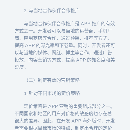
2. 与当地合作伙伴合作推广
与当地合作伙伴合作推广是 APP 推广的有效
方式之一。开发者可以与当地的运营商、手机厂
商、应用商店等合作，通过预装、推荐等方式，
提高 APP 的曝光率和下载量。同时，开发者还可
以与当地的媒体、网红、博主等合作，通过广告
投放、内容营销等方式，提高 APP 的知名度和美
誉度。
（二）制定有效的营销策略
1. 针对不同市场的定价策略
定价策略是 APP 营销的重要组成部分之一。
不同国家和地区的用户对价格的敏感度也存在着
很大的差异。因此，在开发 APP 海外版时，开发
者需要根据目标市场的特点，制定出合理的定价