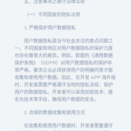
五、注意事项之遵守法律法规
（一）不同国家的隐私法规
1. 严格保护用户数据隐私
用户数据隐私是当今社会关注的焦点问题之
一。不同国家和地区对用户数据隐私的保护力度
也存在着很大的差异。例如，欧盟的《通用数据
保护条例》（GDPR）对用户数据隐私的保护非
常严格，要求企业必须获得用户的明确同意才能
收集和使用用户数据。因此，在开发 APP 海外版
时，开发者需要严格遵守当地的隐私法规，保护
用户的数据隐私。开发者可以采用加密技术、匿
名化技术等手段，确保用户数据的安全。
2. 合规的数据收集和使用方式
在收集和使用用户数据时，开发者需要遵守