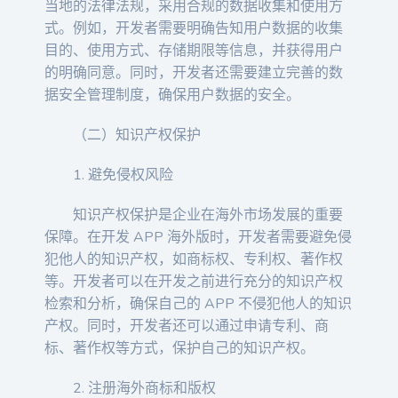
当地的法律法规，采用合规的数据收集和使用方
式。例如，开发者需要明确告知用户数据的收集
目的、使用方式、存储期限等信息，并获得用户
的明确同意。同时，开发者还需要建立完善的数
据安全管理制度，确保用户数据的安全。
（二）知识产权保护
1. 避免侵权风险
知识产权保护是企业在海外市场发展的重要
保障。在开发 APP 海外版时，开发者需要避免侵
犯他人的知识产权，如商标权、专利权、著作权
等。开发者可以在开发之前进行充分的知识产权
检索和分析，确保自己的 APP 不侵犯他人的知识
产权。同时，开发者还可以通过申请专利、商
标、著作权等方式，保护自己的知识产权。
2. 注册海外商标和版权