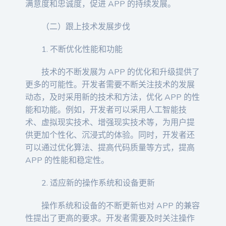
满意度和忠诚度，促进 APP 的持续发展。
（二）跟上技术发展步伐
1. 不断优化性能和功能
技术的不断发展为 APP 的优化和升级提供了
更多的可能性。开发者需要不断关注技术的发展
动态，及时采用新的技术和方法，优化 APP 的性
能和功能。例如，开发者可以采用人工智能技
术、虚拟现实技术、增强现实技术等，为用户提
供更加个性化、沉浸式的体验。同时，开发者还
可以通过优化算法、提高代码质量等方式，提高
APP 的性能和稳定性。
2. 适应新的操作系统和设备更新
操作系统和设备的不断更新也对 APP 的兼容
性提出了更高的要求。开发者需要及时关注操作