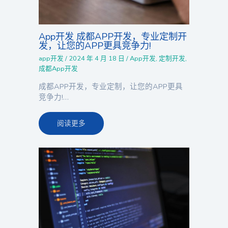
App开发 成都APP开发，专业定制开
发，让您的APP更具竞争力!
app开发
/
2024 年 4 月 18 日
/
App开发
,
定制开发
,
成都App开发
成都APP开发，专业定制，让您的APP更具
竞争力!…
阅读更多