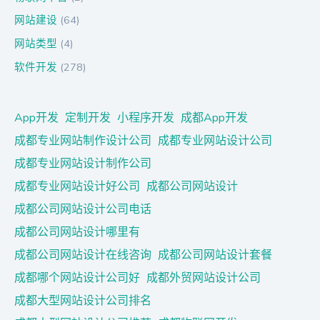
网站建设
(64)
网站类型
(4)
软件开发
(278)
App开发
定制开发
小程序开发
成都App开发
成都专业网站制作设计公司
成都专业网站设计公司
成都专业网站设计制作公司
成都专业网站设计好公司
成都公司网站设计
成都公司网站设计公司电话
成都公司网站设计哪里有
成都公司网站设计在线咨询
成都公司网站设计套餐
成都哪个网站设计公司好
成都外贸网站设计公司
成都大型网站设计公司排名