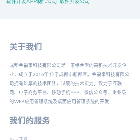
软件开发APP制作公司
软件开发公司
关于我们
成都金福来科技有限公司是一家综合型的高新技术开发企
业，成立于2016年,位于成都市新都区。金福来科技有限公
司拥有雄厚的技术团队，过硬的技术实力，致力于互联
网、电子商务平台、移动手机APP、微信公众号、企业级
的WEB应用管理系统及桌面应用管理系统的开发
我们的服务
App开发