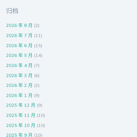
归档
2026 年 8 月
(2)
2026 年 7 月
(11)
2026 年 6 月
(15)
2026 年 5 月
(14)
2026 年 4 月
(7)
2026 年 3 月
(6)
2026 年 2 月
(2)
2026 年 1 月
(9)
2025 年 12 月
(9)
2025 年 11 月
(10)
2025 年 10 月
(10)
2025 年 9 月
(10)