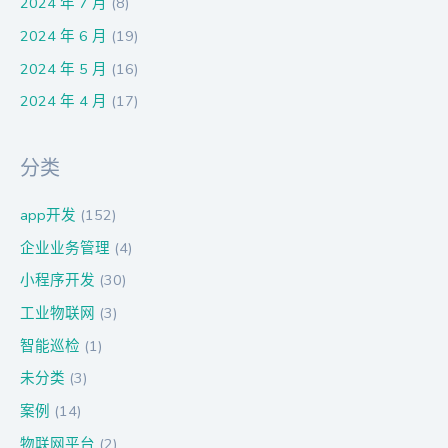
2024 年 7 月
(8)
2024 年 6 月
(19)
2024 年 5 月
(16)
2024 年 4 月
(17)
分类
app开发
(152)
企业业务管理
(4)
小程序开发
(30)
工业物联网
(3)
智能巡检
(1)
未分类
(3)
案例
(14)
物联网平台
(2)