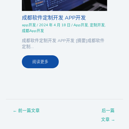
成都软件定制开发 APP开发
app开发
/
2024 年 4 月 18 日
/
App开发
,
定制开发
,
成都App开发
成都软件定制开发 APP开发 [摘要]成都软件
定制…
阅读更多
←
前一篇文章
后一篇
文章
→