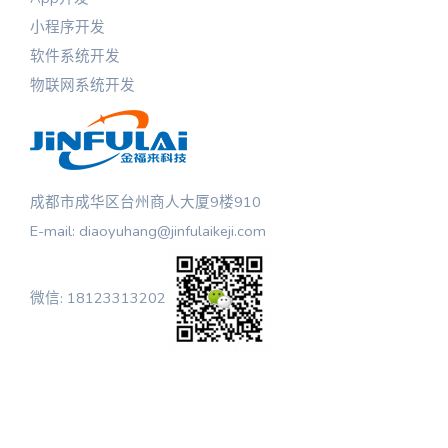
小程序开发
软件系统开发
物联网系统开发
成都市成华区台州商人大厦9楼910
E-mail: diaoyuhang@jinfulaikeji.com
微信: 18123313202