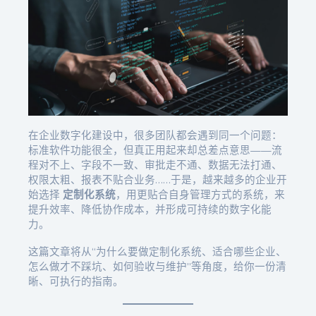
在企业数字化建设中，很多团队都会遇到同一个问题：
标准软件功能很全，但真正用起来却总差点意思——流
程对不上、字段不一致、审批走不通、数据无法打通、
权限太粗、报表不贴合业务……于是，越来越多的企业开
始选择
定制化系统
，用更贴合自身管理方式的系统，来
提升效率、降低协作成本，并形成可持续的数字化能
力。
这篇文章将从“为什么要做定制化系统、适合哪些企业、
怎么做才不踩坑、如何验收与维护”等角度，给你一份清
晰、可执行的指南。