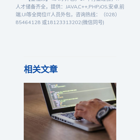
人才储备齐全，提供：JAVA,C++,PHP,iOS,安卓,前
端,UI等全岗位IT人员外包，咨询热线：（028）
85464128 或18123313202(微信同号)
相关文章