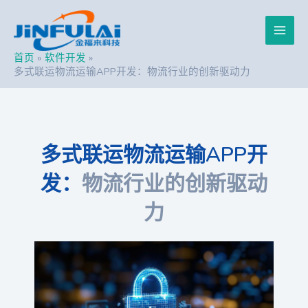
跳
Post
Main
至
navigation
内
Men
容
首页
软件开发
多式联运物流运输APP开发：物流行业的创新驱动力
多式联运物流运输APP开
发：
物流行业的创新驱动
力