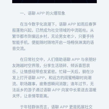
一、语聊 APP 的火爆现象
在当今数字化浪潮下，语聊 APP 如雨后春笋
般蓬勃兴起，已然成为社交领域的中流砥柱。从
繁华都市到偏远乡村，无论男女老少，只要手持
智能手机，便能随时随地开启一场畅快淋漓的语
音交流。
在日常社交中，人们借助语聊 APP 与亲朋好
友跨越时空界限，分享生活琐碎、倾诉喜怒哀
乐，让情感纽带愈发紧密。忙碌一天后，躺在沙
发上打开语聊 APP，和远方的闺蜜畅聊时尚潮
流、职场趣事，疲惫感瞬间消散；逢年过节，无
法返乡的游子通过语聊 APP 向家中长辈送去温暖
关怀，让亲情零距离。
于年轻群体而言，语聊 APP 更是拓展社交