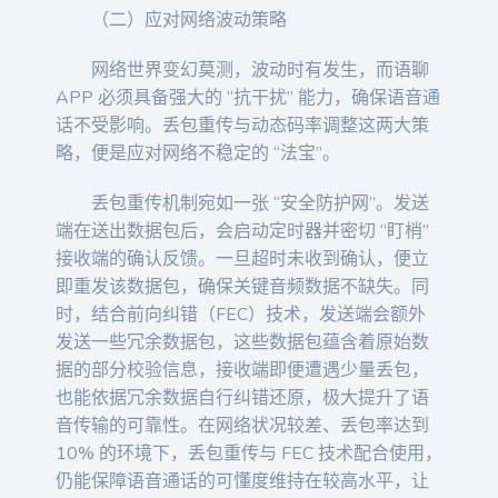
（二）应对网络波动策略
网络世界变幻莫测，波动时有发生，而语聊
APP 必须具备强大的 “抗干扰” 能力，确保语音通
话不受影响。丢包重传与动态码率调整这两大策
略，便是应对网络不稳定的 “法宝”。
丢包重传机制宛如一张 “安全防护网”。发送
端在送出数据包后，会启动定时器并密切 “盯梢”
接收端的确认反馈。一旦超时未收到确认，便立
即重发该数据包，确保关键音频数据不缺失。同
时，结合前向纠错（FEC）技术，发送端会额外
发送一些冗余数据包，这些数据包蕴含着原始数
据的部分校验信息，接收端即便遭遇少量丢包，
也能依据冗余数据自行纠错还原，极大提升了语
音传输的可靠性。在网络状况较差、丢包率达到
10% 的环境下，丢包重传与 FEC 技术配合使用，
仍能保障语音通话的可懂度维持在较高水平，让