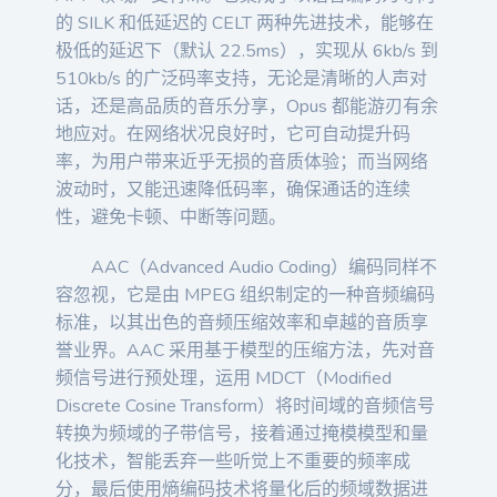
的 SILK 和低延迟的 CELT 两种先进技术，能够在
极低的延迟下（默认 22.5ms），实现从 6kb/s 到
510kb/s 的广泛码率支持，无论是清晰的人声对
话，还是高品质的音乐分享，Opus 都能游刃有余
地应对。在网络状况良好时，它可自动提升码
率，为用户带来近乎无损的音质体验；而当网络
波动时，又能迅速降低码率，确保通话的连续
性，避免卡顿、中断等问题。
AAC（Advanced Audio Coding）编码同样不
容忽视，它是由 MPEG 组织制定的一种音频编码
标准，以其出色的音频压缩效率和卓越的音质享
誉业界。AAC 采用基于模型的压缩方法，先对音
频信号进行预处理，运用 MDCT（Modified
Discrete Cosine Transform）将时间域的音频信号
转换为频域的子带信号，接着通过掩模模型和量
化技术，智能丢弃一些听觉上不重要的频率成
分，最后使用熵编码技术将量化后的频域数据进