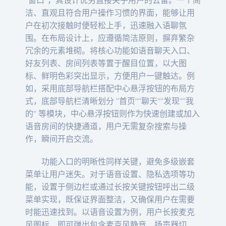
“窗口”，其设计优劣直接关乎用户的去留。一个简
洁、直观且符合用户操作习惯的界面，能够让用
户在初次接触时便轻松上手，迅速融入语聊氛
围。在布局设计上，应遵循简洁原则，摒弃繁杂
冗余的元素堆砌。将核心功能如语音聊天入口、
好友列表、房间列表等置于醒目位置，以大图
标、鲜明色彩突出显示，方便用户一键触达。例
如，采用底部导航栏搭配中心悬浮按钮的布局方
式，底部导航栏清晰划分 “首页”“聊天”“发现”“我
的” 等模块，中心悬浮按钮则作为快速创建或加入
语音房间的快捷通道，用户无需复杂搜索与操
作，瞬间开启交流。
功能入口的明晰性同样关键，避免多级嵌套
菜单让用户迷失。对于语音设置、隐私选项等功
能，设置于侧边栏或通过长按关键按钮呼出二级
菜单实现，既保证界面整洁，又确保用户在需要
时能迅速找到。以语音设置为例，用户长按麦克
风图标，即可弹出包含麦克风静音、扬声器切