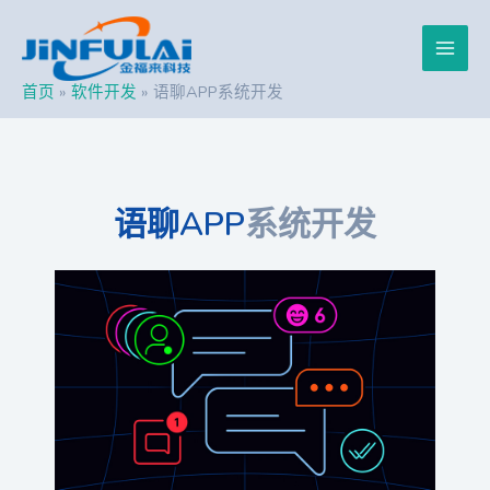
跳
Post
Main
至
navigation
内
Men
容
首页
软件开发
语聊APP系统开发
语聊APP
系统开发