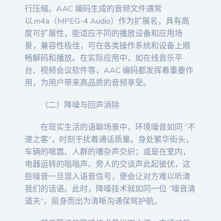
行压缩。AAC 编码生成的音频文件通常
以.m4a（MPEG-4 Audio）作为扩展名，具有高
度可扩展性，能适应不同的播放设备和应用场
景，兼容性极佳，可在各类操作系统和设备上顺
畅解码和播放。在实际应用中，如在线音乐平
台、视频会议软件等，AAC 编码都发挥着重要作
用，为用户带来高品质的音频享受。
（二）降噪与回声消除
在现实生活的语聊场景中，环境噪音如同 “不
速之客”，时刻干扰着通话质量。身处繁华街头，
车辆的喧嚣、人群的嘈杂声交织；或是在室内，
电器运转的嗡嗡声、旁人的交谈声此起彼伏，这
些噪音一旦混入语音信号，便会让对方难以听清
我们的话语。此时，降噪技术就如同一位 “噪音清
道夫”，挺身而出为清晰沟通保驾护航。