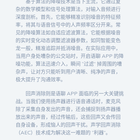
基于算法的降噪技术是当下主流，它通过复
杂的数学模型和信号处理算法，对输入音频进行
深度剖析。首先，它能够精准识别噪音的特征频
率，将其与语音信号中的人声频率区分开来。常
见的降噪算法如自适应滤波算法，它能根据噪音
的实时变化动态调整滤波器参数，如同智能变色
龙一般，精准追踪并抵消噪音。在实际应用中，
当用户身处嘈杂的公交站时，开启语聊 APP 的降
噪功能，算法迅速介入，瞬间 “过滤” 掉周围的嘈
杂声，让对方只能听到用户清晰、纯净的声音，
极大提升了沟通效率。
回声消除则是语聊 APP 面临的另一大关键挑
战。当我们使用扬声器进行语音通话时，麦克风
除了采集自身发出的声音，还会捕捉到扬声器播
放出来的声音，经过传输后，这些回声又会传回
自身设备，形成恼人的回声干扰。声学回声消除
（AEC）技术成为解决这一难题的 “利器”。