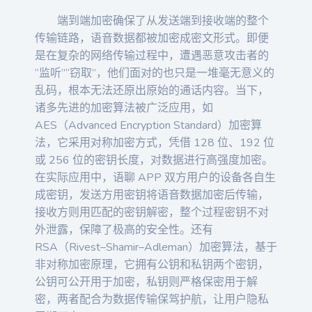
端到端加密确保了从发送端到接收端的整个
传输链路，语音数据都被加密成密文形式。即便
是在复杂的网络传输过程中，遭遇恶意攻击者的
“监听”“窃取”，他们面对的也只是一堆毫无意义的
乱码，根本无法还原出原始的通话内容。当下，
诸多先进的加密算法被广泛应用，如
AES（Advanced Encryption Standard）加密算
法，它采用对称加密方式，凭借 128 位、192 位
或 256 位的密钥长度，对数据进行高强度加密。
在实际应用中，语聊 APP 双方用户的设备各自生
成密钥，发送方用密钥将语音数据加密后传输，
接收方则用匹配的密钥解密，整个过程密钥不对
外泄露，保障了极高的安全性。还有
RSA（Rivest–Shamir–Adleman）加密算法，基于
非对称加密原理，它拥有公钥和私钥两个密钥，
公钥可公开用于加密，私钥则严格保密用于解
密，两者配合为数据传输保驾护航，让用户隐私