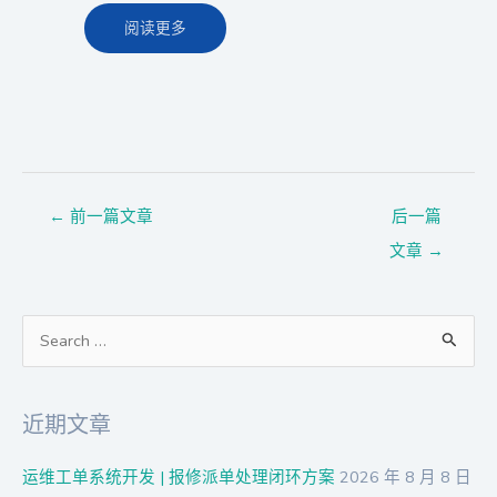
阅读更多
←
前一篇文章
后一篇
文章
→
搜
索
：
近期文章
运维工单系统开发 | 报修派单处理闭环方案
2026 年 8 月 8 日