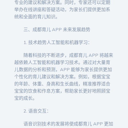
专业的建议和解决方案。同时，专家还可以定期
举办在线讲座和答疑活动，为家长们提供更加系
统和全面的育儿知识。
三、成都育儿 APP 未来发展趋势
1. 技术趋势人工智能和机器学习：
随着科技的不断进步，成都育儿 APP 将越来
越依赖人工智能和机器学习技术。通过对大量育
儿数据的分析和预测，APP 能够为家长提供更加
个性化的育儿建议和解决方案。例如，根据宝宝
的年龄、体重、身高和生长曲线，精准推荐适合
宝宝的饮食和作息方案，帮助家长更好地照顾宝
宝的成长。
2. 语音交互：
语音识别技术的发展将使成都育儿 APP 更加