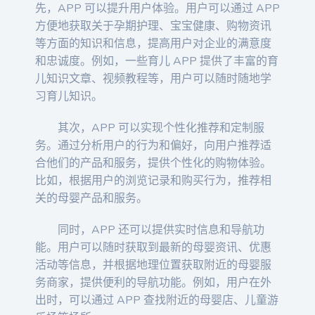
先，APP 可以提升用户体验。用户可以通过 APP
方便地获取关于孕期护理、宝宝健康、购物资讯
等方面的知识和信息，提高用户对企业的满意度
和忠诚度。例如，一些育儿 APP 提供了丰富的育
儿知识文章、视频教程等，用户可以随时随地学
习育儿知识。
其次，APP 可以实现个性化推荐和定制服
务。通过分析用户的行为和偏好，向用户推荐适
合他们的产品和服务，提供个性化的购物体验。
比如，根据用户的浏览记录和购买行为，推荐相
关的母婴产品和服务。
同时，APP 还可以提供实时信息和导航功
能。用户可以随时获取到最新的母婴资讯、优惠
活动等信息，并根据地理位置获取附近的母婴服
务商家，提供便利的导航功能。例如，用户在外
出时，可以通过 APP 查找附近的母婴店、儿童游