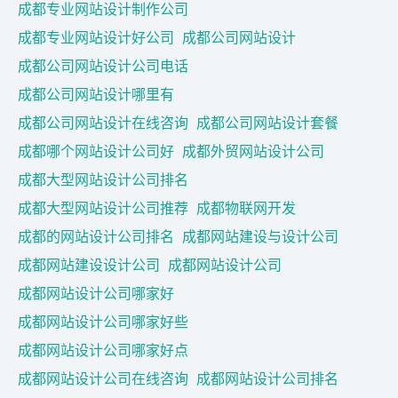
成都专业网站设计制作公司
成都专业网站设计好公司
成都公司网站设计
成都公司网站设计公司电话
成都公司网站设计哪里有
成都公司网站设计在线咨询
成都公司网站设计套餐
成都哪个网站设计公司好
成都外贸网站设计公司
成都大型网站设计公司排名
成都大型网站设计公司推荐
成都物联网开发
成都的网站设计公司排名
成都网站建设与设计公司
成都网站建设设计公司
成都网站设计公司
成都网站设计公司哪家好
成都网站设计公司哪家好些
成都网站设计公司哪家好点
成都网站设计公司在线咨询
成都网站设计公司排名