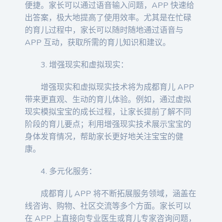
便捷。家长可以通过语音输入问题，APP 快速给
出答案，极大地提高了使用效率。尤其是在忙碌
的育儿过程中，家长可以随时随地通过语音与
APP 互动，获取所需的育儿知识和建议。
3. 增强现实和虚拟现实：
增强现实和虚拟现实技术将为成都育儿 APP
带来更直观、生动的育儿体验。例如，通过虚拟
现实模拟宝宝的成长过程，让家长提前了解不同
阶段的育儿要点；利用增强现实技术展示宝宝的
身体发育情况，帮助家长更好地关注宝宝的健
康。
4. 多元化服务：
成都育儿 APP 将不断拓展服务领域，涵盖在
线咨询、购物、社区交流等多个方面。家长可以
在 APP 上直接向专业医生或育儿专家咨询问题，