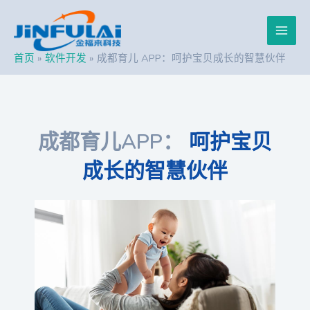
跳
Post
Main
至
navigation
内
Men
容
首页
软件开发
成都育儿 APP：呵护宝贝成长的智慧伙伴
成都育儿APP：
呵护宝贝
成长的智慧伙伴