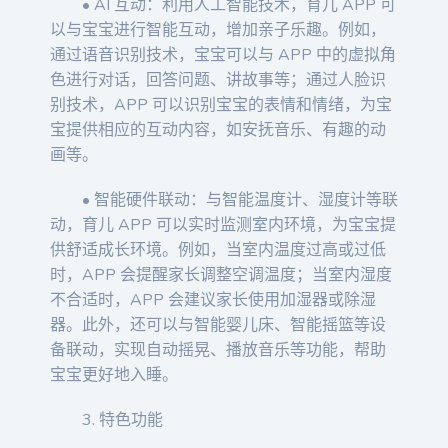
• AI 互动：利用人工智能技术，育儿 APP 可
以与宝宝进行智能互动，增加亲子乐趣。例如，
通过语音识别技术，宝宝可以与 APP 中的虚拟角
色进行对话，回答问题、讲故事等；通过人脸识
别技术，APP 可以识别宝宝的表情和情绪，为宝
宝提供相应的互动内容，如安抚音乐、有趣的动
画等。
• 智能硬件联动：与智能温度计、湿度计等联
动，育儿 APP 可以实时监测室内环境，为宝宝提
供舒适成长环境。例如，当室内温度过高或过低
时，APP 会提醒家长调整空调温度；当室内湿度
不合适时，APP 会建议家长使用加湿器或除湿
器。此外，还可以与智能婴儿床、智能摇篮等设
备联动，实现自动摇晃、播放音乐等功能，帮助
宝宝更好地入睡。
3. 特色功能