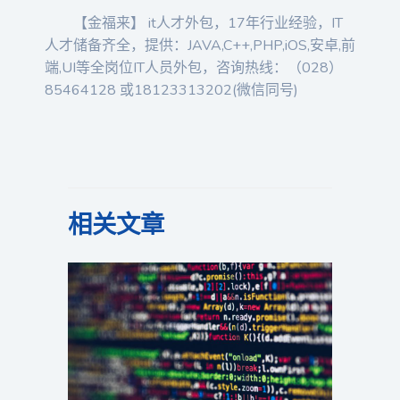
【金福来】 it人才外包，17年行业经验，IT
人才储备齐全，提供：JAVA,C++,PHP,iOS,安卓,前
端,UI等全岗位IT人员外包，咨询热线：（028）
85464128 或18123313202(微信同号)
相关文章