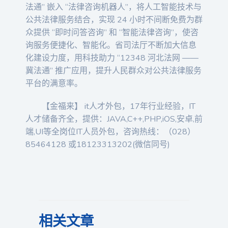
法通” 嵌入 “法律咨询机器人”，将人工智能技术与
公共法律服务结合，实现 24 小时不间断免费为群
众提供 “即时问答咨询” 和 “智能法律咨询”，使咨
询服务便捷化、智能化。省司法厅不断加大信息
化建设力度，用科技助力 “12348 河北法网 ——
冀法通” 推广应用，提升人民群众对公共法律服务
平台的满意率。
【金福来】 it人才外包，17年行业经验，IT
人才储备齐全，提供：JAVA,C++,PHP,iOS,安卓,前
端,UI等全岗位IT人员外包，咨询热线：（028）
85464128 或18123313202(微信同号)
相关文章