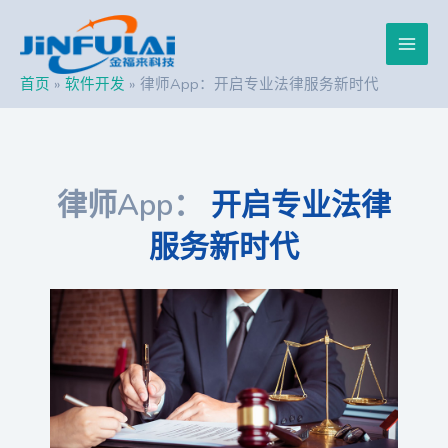
跳
Post
Main
至
navigation
内
Men
容
首页
软件开发
律师App：开启专业法律服务新时代
律师app：
开启专业法律
服务新时代