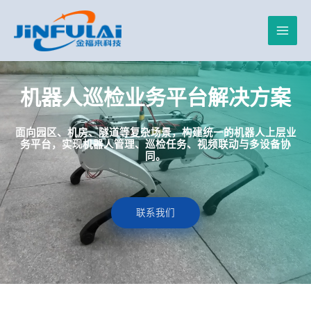
跳
Main
至
内
Men
容
机器人巡检业务平台解决方案
面向园区、机房、隧道等复杂场景，构建统一的机器人上层业
务平台，实现机器人管理、巡检任务、视频联动与多设备协
同。
联系我们