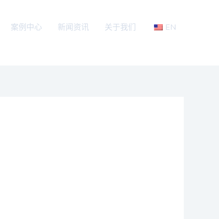
案例中心
新闻资讯
关于我们
EN